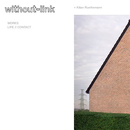
«
Kilian Ruethemann
Pages
WORKS
LIFE // CONTACT