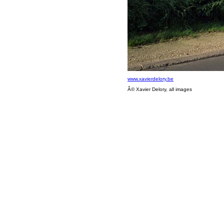
www.xavierdelory.be
Â© Xavier Delory, all images