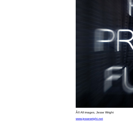
Â© All images, Jesse Wright
www.jessewright.net