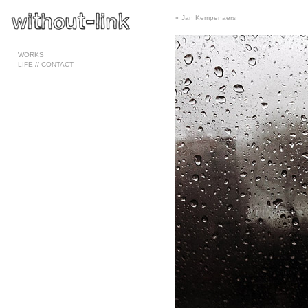
«
Jan Kempenaers
Pages
WORKS
LIFE // CONTACT