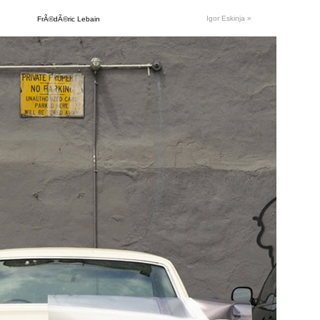
Igor Eskinja
»
FrÃ©dÃ©ric Lebain