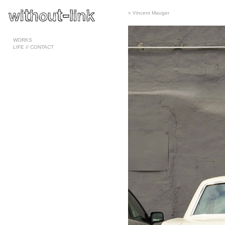
«
Vincent Mauger
Pages
WORKS
LIFE // CONTACT